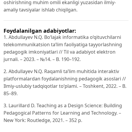
oshirishning muhim omili ekanligi yuzasidan ilmiy-
amaliy tavsiyalar ishlab chiqilgan.
Foydalanilgan adabiyotlar:
1. Abdullayev N.Q. Bo‘lajak informatika o‘qituvchilarni
telekommunikatsion ta’lim faoliyatiga tayyorlashning
pedagogik imkoniyatlari // Til va adabiyot elektron
jurnali. – 2023. – №14. – B. 190–192.
2. Abdullayev N.Q. Raqamli ta’lim muhitida interaktiv
platformalardan foydalanishning pedagogik asoslari //
Ilmiy-uslubiy tadqiqotlar to‘plami. – Toshkent, 2022. – B.
85–89.
3. Laurillard D. Teaching as a Design Science: Building
Pedagogical Patterns for Learning and Technology. –
New York: Routledge, 2021. – 352 p.