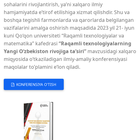
sohalarini rivojlantirish, ya’ni xalqaro ilmiy
hamjamiyatda e’tirof etilishiga xizmat qilishdir. Shu va
boshqa tegishli farmonlarda va qarorlarda belgilangan
vazifalarini amalga oshirish maqsadida 2023 yil 21- iyun
kuni Qo‘qon universiteti “Raqamli texnologiyalar va
matematika” kafedrasi
“Raqamli texnologiyalarning
Yangi O‘zbekiston rivojiga ta’siri”
mavzusidagi xalqaro
miqyosida o‘tkaziladigan ilmiy-amaliy konferensiyasi
maqolalar to’plamini e‘lon qiladi.
KONFERENSIYA O'TISH