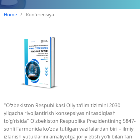
Home
/
Konferensiya
"O‘zbekiston Respublikasi Oliy ta’lim tizimini 2030
yilgacha rivojlantirish konsepsiyasini tasdiqlash
to‘g‘risida" O‘zbekiston Respublika Prezidentining 5847-
sonli Farmonida ko‘zda tutilgan vazifalardan biri – ilmiy
izlanish yutuklarini amaliyotga joriy etish yo‘li bilan fan