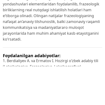
yondashuvlari elementlaridan foydalanilib, frazeologik
birliklarning real nutqdagi ishlatilish holatlari ham
e’tiborga olinadi. Olingan natijalar frazeologiyaning
nafaqat an’anaviy tilshunoslik, balki zamonaviy raqamli
kommunikatsiya va madaniyatlararo muloqot
jarayonlarida ham muhim ahamiyat kasb etayotganini
ko‘rsatadi.
Foydalanilgan adabiyotlar:
1. Berdialiyev A. va Ermatov I. Hozirgi o‘zbek adabiy tili
(Leksikologiya, Frazeologiya, Leksikografiya). –
Toshkent: Turon-Iqbol, 2021. – B.155–156.
2. Praga Lingvistika doirasi haqida: Mathesius V.
rahbarligida faoliyat 1928–39-yillarda olib borilgan; tilni
funksional-structural talqin qilishda asosiy maktab
hisoblanadi.