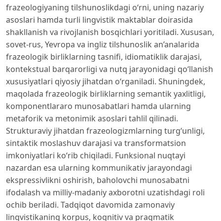
frazeologiyaning tilshunoslikdagi o‘rni, uning nazariy
asoslari hamda turli lingvistik maktablar doirasida
shakllanish va rivojlanish bosqichlari yoritiladi. Xususan,
sovet-rus, Yevropa va ingliz tilshunoslik an’analarida
frazeologik birliklarning tasnifi, idiomatiklik darajasi,
kontekstual barqarorligi va nutq jarayonidagi qo‘llanish
xususiyatlari qiyosiy jihatdan o‘rganiladi. Shuningdek,
maqolada frazeologik birliklarning semantik yaxlitligi,
komponentlararo munosabatlari hamda ularning
metaforik va metonimik asoslari tahlil qilinadi.
Strukturaviy jihatdan frazeologizmlarning turg‘unligi,
sintaktik moslashuv darajasi va transformatsion
imkoniyatlari ko‘rib chiqiladi. Funksional nuqtayi
nazardan esa ularning kommunikativ jarayondagi
ekspressivlikni oshirish, baholovchi munosabatni
ifodalash va milliy-madaniy axborotni uzatishdagi roli
ochib beriladi. Tadqiqot davomida zamonaviy
lingvistikaning korpus, kognitiv va pragmatik