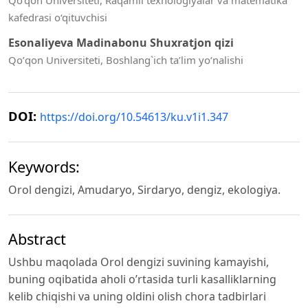
Qo‘qon Universiteti, Raqamli texnologiyalar va matematika
kafedrasi o‘qituvchisi
Esonaliyeva Madinabonu Shuxratjon qizi
Qoʼqon Universiteti, Boshlang`ich ta’lim yo‘nalishi
DOI:
https://doi.org/10.54613/ku.v1i1.347
Keywords:
Orol dengizi, Amudaryo, Sirdaryo, dengiz, ekologiya.
Abstract
Ushbu maqolada Orol dengizi suvining kamayishi,
buning oqibatida aholi o’rtasida turli kasalliklarning
kelib chiqishi va uning oldini olish chora tadbirlari