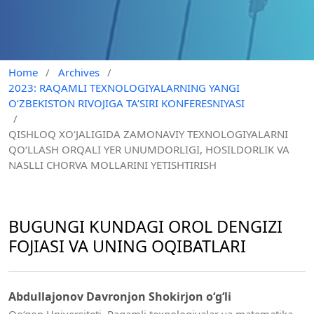
Home
/
Archives
/
2023: RAQAMLI TEXNOLOGIYALARNING YANGI
O‘ZBEKISTON RIVOJIGA TA’SIRI KONFERESNIYASI
/
QISHLOQ XO‘JALIGIDA ZAMONAVIY TEXNOLOGIYALARNI
QO‘LLASH ORQALI YER UNUMDORLIGI, HOSILDORLIK VA
NASLLI CHORVA MOLLARINI YETISHTIRISH
BUGUNGI KUNDAGI OROL DENGIZI
FOJIASI VA UNING OQIBATLARI
Abdullajonov Davronjon Shokirjon o‘g‘li