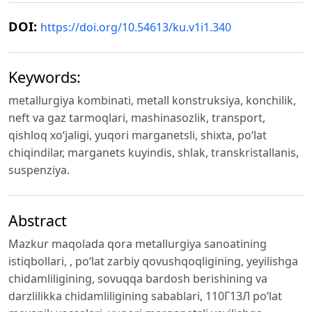
DOI:
https://doi.org/10.54613/ku.v1i1.340
Keywords:
metallurgiya kombinati, metall konstruksiya, konchilik,
neft va gaz tarmoqlari, mashinasozlik, transport,
qishloq xo‘jaligi, yuqori marganetsli, shixta, po‘lat
chiqindilar, marganets kuyindis, shlak, transkristallanis,
suspenziya.
Abstract
Mazkur maqolada qora metallurgiya sanoatining
istiqbollari, , po‘lat zarbiy qovushqoqligining, yeyilishga
chidamliligining, sovuqqa bardosh berishining va
darzlilikka chidamliligining sabablari, 110Г13Л po‘lat