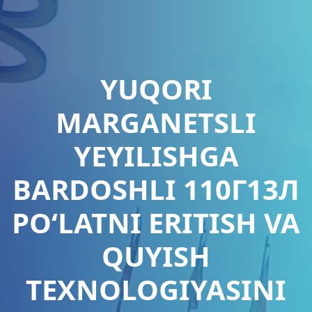
YUQORI
MARGANETSLI
YEYILISHGA
BARDOSHLI 110Г13Л
PO‘LATNI ERITISH VA
QUYISH
TEXNOLOGIYASINI