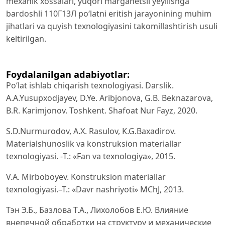
mexanik xossalari, yuqori marganetsli yeyilishga
bardoshli 110Г13Л po‘latni eritish jarayonining muhim
jihatlari va quyish texnologiyasini takomillashtirish usuli
keltirilgan.
Foydalanilgan adabiyotlar:
Po‘lat ishlab chiqarish texnologiyasi. Darslik.
A.A.Yusupxodjayev, D.Ye. Aribjonova, G.B. Beknazarova,
B.R. Karimjonov. Toshkent. Shafoat Nur Fayz, 2020.
S.D.Nurmurodov, А.Х. Rasulov, K.G.Baxadirov.
Materialshunoslik va konstruksion materiallar
texnologiyasi. -Т.: «Fan va texnologiya», 2015.
V.A. Mirboboyev. Konstruksion materiallar
texnologiyasi.–T.: «Davr nashriyoti» MChJ, 2013.
Тэн Э.Б., Базлова Т.А., Лихолобов Е.Ю. Влияние
внепечной обработки на структуру и механические