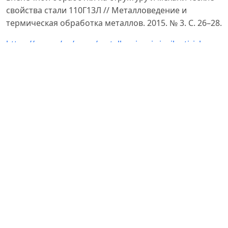
свойства стали 110Г13Л // Металловедение и
термическая обработка металлов. 2015. № 3. С. 26–28.
https://yuz.uz/uz/news/metallurgiyani-rivojlantirish-
boyicha-vazifalar
.