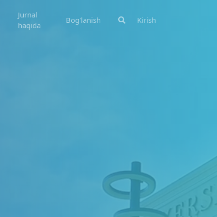
Jurnal
Bog'lanish
Kirish
haqida