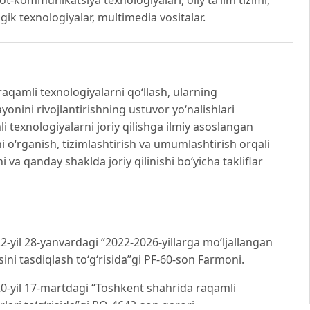
gik texnologiyalar, multimedia vositalar.
raqamli texnologiyalarni qo‘llash, ularning
ayonini rivojlantirishning ustuvor yo‘nalishlari
i texnologiyalarni joriy qilishga ilmiy asoslangan
 o‘rganish, tizimlashtirish va umumlashtirish orqali
 va qanday shaklda joriy qilinishi bo‘yicha takliflar
-yil 28-yanvardagi “2022-2026-yillarga mo‘ljallangan
ini tasdiqlash to‘g‘risida”gi PF-60-son Farmoni.
0-yil 17-martdagi “Toshkent shahrida raqamli
rlari to‘g‘risida”gi PQ-4642-son qarori.