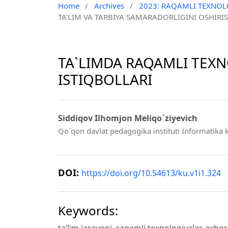
Home
/
Archives
/
2023: RAQAMLI TEXNOLO
TA’LIM VA TARBIYA SAMARADORLIGINI OSHI
TA`LIMDA RAQAMLI TEX
ISTIQBOLLARI
Siddiqov Ilhomjon Meliqo`ziyevich
Qo`qon davlat pedagogika instituti Informatika k
DOI:
https://doi.org/10.54613/ku.v1i1.324
Keywords:
taʼlim jarayoni, raqamli texnologiyalar, axbor