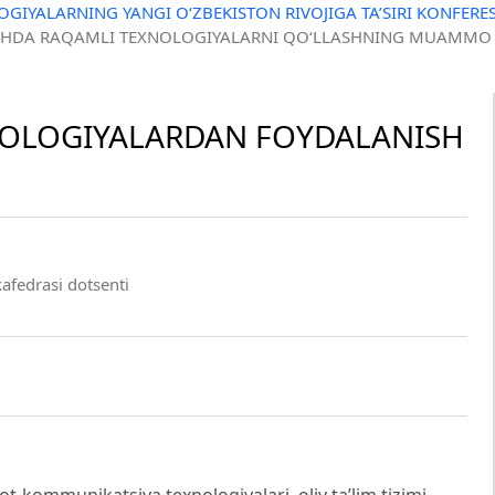
GIYALARNING YANGI O‘ZBEKISTON RIVOJIGA TA’SIRI KONFERES
RISHDA RAQAMLI TEXNOLOGIYALARNI QO‘LLASHNING MUAMMO 
NOLOGIYALARDAN FOYDALANISH
afedrasi dotsenti
ot-kommunikatsiya texnologiyalari, oliy taʼlim tizimi,