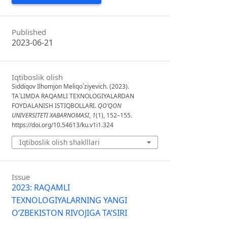
Published
2023-06-21
Iqtiboslik olish
Siddiqov Ilhomjon Meliqo`ziyevich. (2023).
TA`LIMDA RAQAMLI TEXNOLOGIYALARDAN
FOYDALANISH ISTIQBOLLARI.
QO‘QON
UNIVERSITETI XABARNOMASI
,
1
(1), 152–155.
https://doi.org/10.54613/ku.v1i1.324
Iqtiboslik olish shaklllari
Issue
2023: RAQAMLI
TEXNOLOGIYALARNING YANGI
O‘ZBEKISTON RIVOJIGA TA’SIRI
KONFERESNIYASI