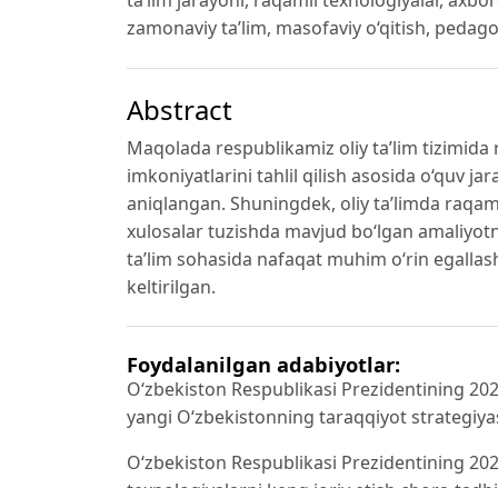
zamonaviy taʼlim, masofaviy o‘qitish, pedago
Abstract
Maqolada respublikamiz oliy taʼlim tizimida 
imkoniyatlarini tahlil qilish asosida o‘quv jar
aniqlangan. Shuningdek, oliy taʼlimda raqaml
xulosalar tuzishda mavjud bo‘lgan amaliyotni
taʼlim sohasida nafaqat muhim o‘rin egallashi
keltirilgan.
Foydalanilgan adabiyotlar:
O‘zbekiston Respublikasi Prezidentining 2022
yangi O‘zbekistonning taraqqiyot strategiyas
O‘zbekiston Respublikasi Prezidentining 202
texnologiyalarni keng joriy etish chora-tadbi