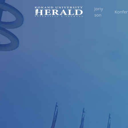
Joriy
Konfer
son