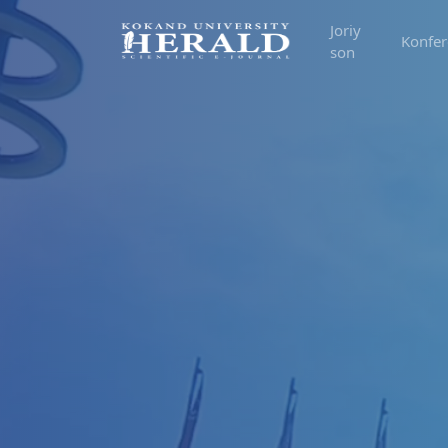
Joriy
Konfer
son