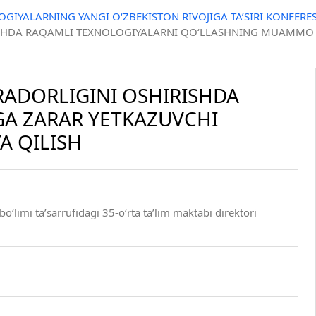
GIYALARNING YANGI O‘ZBEKISTON RIVOJIGA TA’SIRI KONFERES
RISHDA RAQAMLI TEXNOLOGIYALARNI QO‘LLASHNING MUAMMO 
ARADORLIGINI OSHIRISHDA
GA ZARAR YETKAZUVCHI
 QILISH
‘limi ta’sarrufidagi 35-o‘rta ta’lim maktabi direktori