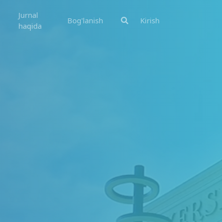
Jurnal
Bog'lanish
Kirish
haqida