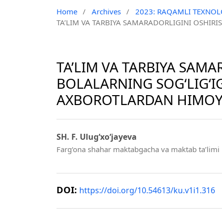
Home
/
Archives
/
2023: RAQAMLI TEXNOLO
TA’LIM VA TARBIYA SAMARADORLIGINI OSHI
TA’LIM VA TARBIYA SAM
BOLALARNING SOG‘LIG‘I
AXBOROTLARDAN HIMOYA
SH. F. Ulug‘xo‘jayeva
Farg‘ona shahar maktabgacha va maktab ta’limi bo
DOI:
https://doi.org/10.54613/ku.v1i1.316