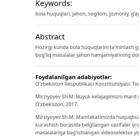
Keywords:
bola huquqlari, jahon, sog‘lom, jismoniy, g‘a
Abstract
Hozirgi kunda bola huquqlarini ta’minlash gl
bog‘liq masalalar jahon hamjamiyatining doi
Foydalanilgan adabiyotlar:
O‘zbekiston Respublikasi Konstitutsiyasi. To
Mirziyoyev Sh.M. Buyuk kelajagimizni mard va
O‘zbekiston, 2017.
Mirziyoyev Sh.M. Mamlakatimizda huquqbuzarl
kurashish borasida belgilangan vazifalar ijr
masalalariga bag‘ishlangan videoselektor yig‘