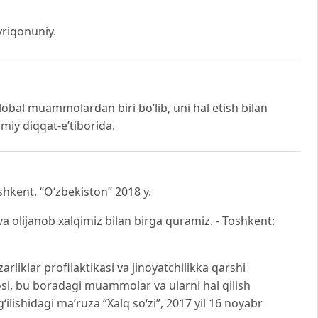
yriqonuniy.
obal muammolardan biri bo‘lib, uni hal etish bilan
miy diqqat-e’tiborida.
shkent. “O‘zbekiston” 2018 y.
 olijanob xalqimiz bilan birga quramiz. - Toshkent:
iklar profilaktikasi va jinoyatchilikka qarshi
osi, bu boradagi muammolar va ularni hal qilish
ilishidagi ma’ruza “Xalq so‘zi”, 2017 yil 16 noyabr