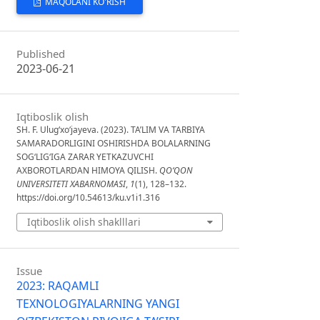
MAQOLANI KO'RISH
Published
2023-06-21
Iqtiboslik olish
SH. F. Ulug‘xo‘jayeva. (2023). TA’LIM VA TARBIYA
SAMARADORLIGINI OSHIRISHDA BOLALARNING
SOG‘LIG‘IGA ZARAR YETKAZUVCHI
AXBOROTLARDAN HIMOYA QILISH.
QO‘QON
UNIVERSITETI XABARNOMASI
,
1
(1), 128–132.
https://doi.org/10.54613/ku.v1i1.316
Iqtiboslik olish shaklllari
Issue
2023: RAQAMLI
TEXNOLOGIYALARNING YANGI