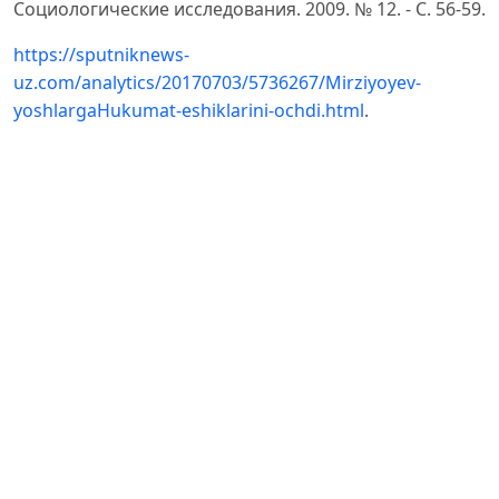
Социологические исследования. 2009. № 12. - С. 56-59.
https://sputniknews-
uz.com/analytics/20170703/5736267/Mirziyoyev-
yoshlargaHukumat-eshiklarini-ochdi.html
.
Boshqaruv mezonlari. Boliev A. Qurbonov M. Tafakkur
jurnali. 2002 yil 4 - son. 4 - bet
Jurayev SH.S., Abu Ali ibn Sinoning falsafiy qarashlarida
baxt-saodat masalasi // Academic Research in
Educational Sciences, 2 (Special Issue 1), 395-401 P.
Mirziyoev SH.M. Milliy taraqqiyot yo'limizni qat'iyat bilan
davom ettirib, yangi bosqichga ko'taramiz. - Toshkent:
«O'zbekiston» NMIU, 2 0 1 7 .- 56 b.
Ochilov SH. Ijtimoiy o'z -o'zini boshqarish tajriba va
muammolar. T.O'zbekiston. 1990. 83 bet.