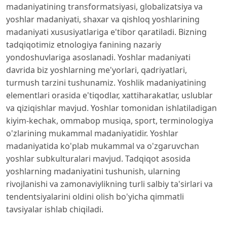
madaniyatining transformatsiyasi, globalizatsiya va
yoshlar madaniyati, shaxar va qishloq yoshlarining
madaniyati xususiyatlariga e'tibor qaratiladi. Bizning
tadqiqotimiz etnologiya fanining nazariy
yondoshuvlariga asoslanadi. Yoshlar madaniyati
davrida biz yoshlarning me'yorlari, qadriyatlari,
turmush tarzini tushunamiz. Yoshlik madaniyatining
elementlari orasida e'tiqodlar, xattiharakatlar, uslublar
va qiziqishlar mavjud. Yoshlar tomonidan ishlatiladigan
kiyim-kechak, ommabop musiqa, sport, terminologiya
o'zlarining mukammal madaniyatidir. Yoshlar
madaniyatida ko'plab mukammal va o'zgaruvchan
yoshlar subkulturalari mavjud. Tadqiqot asosida
yoshlarning madaniyatini tushunish, ularning
rivojlanishi va zamonaviylikning turli salbiy ta'sirlari va
tendentsiyalarini oldini olish bo'yicha qimmatli
tavsiyalar ishlab chiqiladi.