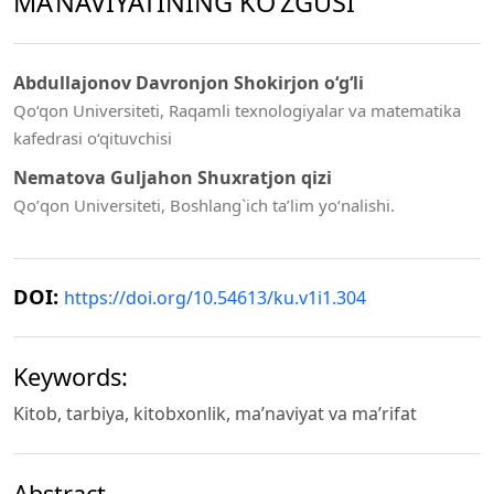
MA’NAVIYATINING KO’ZGUSI
Abdullajonov Davronjon Shokirjon o‘g‘li
Qo‘qon Universiteti, Raqamli texnologiyalar va matematika
kafedrasi o‘qituvchisi
Nematova Guljahon Shuxratjon qizi
Qoʼqon Universiteti, Boshlang`ich ta’lim yo‘nalishi.
DOI:
https://doi.org/10.54613/ku.v1i1.304
Keywords:
Kitob, tarbiya, kitobxonlik, ma’naviyat va ma’rifat
Abstract