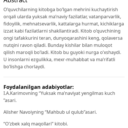
O’quvchilarning kitobga bo’lgan mehrini kuchaytirish
orqali ularda yuksak ma’naviy fazilatlar, vatanparvarlik,
fidoyilik, mehnatsevarlik, kattalarga hurmat, kichiklarga
izzat kabi fazilatlarni shakllantiradi. Kitob o’quvchining
ongi tafakkurini teran, dunyoqarashini keng, qolaversa
nutqini ravon qiladi. Bunday kishilar bilan muloqot
qilish maroqli bo’ladi. Kitob bu guyoki nurga o’xshaydi.
U insonlarni ezgulikka, mexr-muhabbat va ma’rifatli
bo’lishga chorlaydi.
Foydalanilgan adabiyotlar:
I.A.Karimovning “Yuksak ma’naviyat yengilmas kuch
’’asari.
Alisher Navoiyning “Mahbub ul qulub’’asari.
“O’zbek xalq maqollari’’ kitobi.