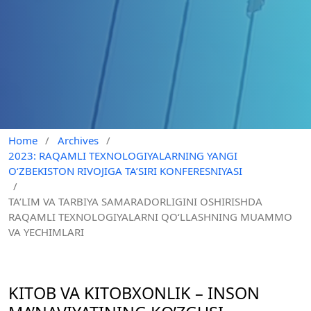
Home
/
Archives
/
2023: RAQAMLI TEXNOLOGIYALARNING YANGI
O‘ZBEKISTON RIVOJIGA TA’SIRI KONFERESNIYASI
/
TA’LIM VA TARBIYA SAMARADORLIGINI OSHIRISHDA
RAQAMLI TEXNOLOGIYALARNI QO‘LLASHNING MUAMMO
VA YECHIMLARI
KITOB VA KITOBXONLIK – INSON