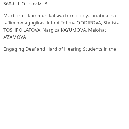
368-b. I. Oripov М. B
Maxborot -kommunikatsiya texnologiyalariabgacha
ta’lim pedagogikasi kitobi Fotima QODIROVA, Shoista
TOSHPO'LATOVA, Nargiza KAYUMOVA, Malohat
A’ZAMOVA
Engaging Deaf and Hard of Hearing Students in the
School Library: A Handbook for TeacherLibrarians
Nadene Eisner University of Illinois at Urbana-
Champaign Graduate School of Library Information
Science 2 May 2012