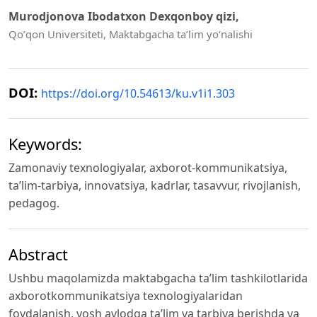
Murodjonova Ibodatxon Dexqonboy qizi,
Qoʼqon Universiteti, Maktabgacha ta’lim yo‘nalishi
DOI:
https://doi.org/10.54613/ku.v1i1.303
Keywords:
Zamonaviy texnologiyalar, axborot-kommunikatsiya,
ta’lim-tarbiya, innovatsiya, kadrlar, tasavvur, rivojlanish,
pedagog.
Abstract
Ushbu maqolamizda maktabgacha ta’lim tashkilotlarida
axborotkommunikatsiya texnologiyalaridan
foydalanish, yosh avlodga ta’lim va tarbiya berishda va