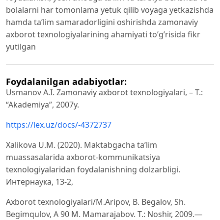
bolalarni har tomonlama yetuk qilib voyaga yetkazishda
hamda ta’lim samaradorligini oshirishda zamonaviy
axborot texnologiyalarining ahamiyati to’g’risida fikr
yutilgan
Foydalanilgan adabiyotlar:
Usmanov A.I. Zamonaviy axborot texnologiyalari, – T.:
“Akademiya”, 2007y.
https://lex.uz/docs/-4372737
Xalikova U.M. (2020). Maktabgacha ta’lim
muassasalarida axborot-kommunikatsiya
texnologiyalaridan foydalanishning dolzarbligi.
Интернаука, 13-2,
Axborot texnologiyalari/M.Aripov, B. Begalov, Sh.
Begimqulov, A 90 M. Mamarajabov. Т.: Noshir, 2009.—