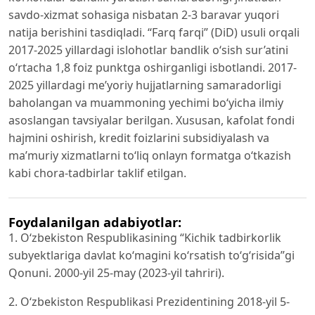
savdo-xizmat sohasiga nisbatan 2-3 baravar yuqori
natija berishini tasdiqladi. “Farq farqi” (DiD) usuli orqali
2017-2025 yillardagi islohotlar bandlik o‘sish sur’atini
o‘rtacha 1,8 foiz punktga oshirganligi isbotlandi. 2017-
2025 yillardagi me’yoriy hujjatlarning samaradorligi
baholangan va muammoning yechimi bo‘yicha ilmiy
asoslangan tavsiyalar berilgan. Xususan, kafolat fondi
hajmini oshirish, kredit foizlarini subsidiyalash va
ma’muriy xizmatlarni to‘liq onlayn formatga o‘tkazish
kabi chora-tadbirlar taklif etilgan.
Foydalanilgan adabiyotlar:
1. O‘zbekiston Respublikasining “Kichik tadbirkorlik
subyektlariga davlat ko‘magini ko‘rsatish to‘g‘risida”gi
Qonuni. 2000-yil 25-may (2023-yil tahriri).
2. O‘zbekiston Respublikasi Prezidentining 2018-yil 5-