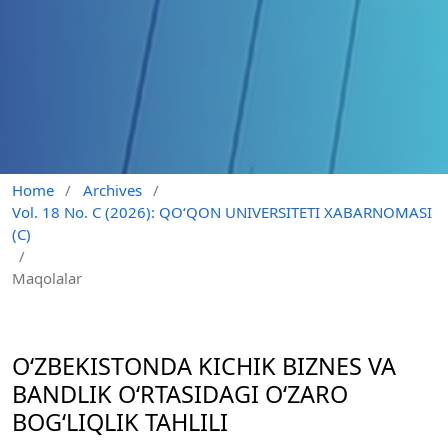
Home
/
Archives
/
Vol. 18 No. C (2026): QO‘QON UNIVERSITETI XABARNOMASI
(C)
/
Maqolalar
O‘ZBEKISTONDA KICHIK BIZNES VA
BANDLIK O‘RTASIDAGI O‘ZARO
BOG‘LIQLIK TAHLILI