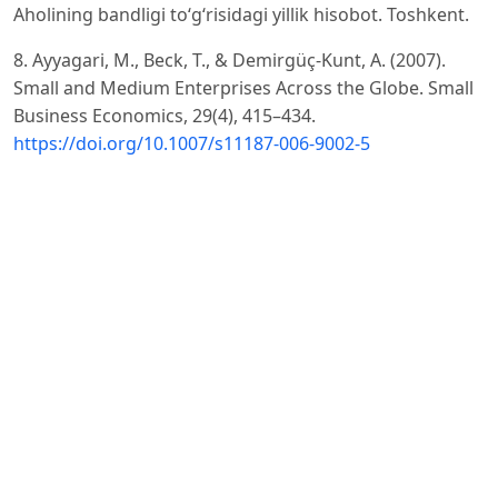
Aholining bandligi to‘g‘risidagi yillik hisobot. Toshkent.
8. Ayyagari, M., Beck, T., & Demirgüç-Kunt, A. (2007).
Small and Medium Enterprises Across the Globe. Small
Business Economics, 29(4), 415–434.
https://doi.org/10.1007/s11187-006-9002-5
9. Birkhäuser, D., Kassim, L., & Zwan, P. (2021).
Determinants of Employment Growth in SMEs. Small
Business Economics, 56(4), 1673–1692.
10. Blanchflower, D.G., & Oswald, A.J. (1998). What Makes
an Entrepreneur? Journal of Labor Economics, 16(1), 26–
60.
11. Criscuolo, C., Martin, R., Overman, H., & Van Reenen,
J. (2014). The Causal Effects of an Industrial Policy. NBER
Working Paper No. 17842.
12. Decker, R., Haltiwanger, J., Jarmin, R., & Miranda, J.