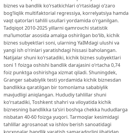
biznes va bandlik ko‘rsatkichlari o‘rtasidagi o‘zaro
bog‘liqlik multifaktorial regressiya, korrelyatsiya hamda
vaqt qatorlari tahlili usullari yordamida o‘rganilgan.
Tadqiqot 2010-2025 yillarni qamrovchi statistik
ma’lumotlar asosida amalga oshirilgan bo‘lib, kichik
biznes subyektlari soni, ularning YaIMdagi ulushi va
yangi ish o‘rinlari yaratishdagi hissasi baholangan.
Natijalar shuni ko‘rsatadiki, kichik biznes subyektlari
soni 1 foizga oshishi bandlik darajasini o‘rtacha 0,74
foiz punktga oshirishga xizmat qiladi. Shuningdek,
Granger sababiylik testi yordamida kichik biznesdan
bandlikka qaratilgan bir tomonlama sababiylik
mavjudligi aniqlangan. Hududiy tahlillar shuni
ko‘rsatadiki, Toshkent shahri va viloyatida kichik
biznesning bandlikka ta’siri boshqa chekka hududlarga
nisbatan 40-60 foizga yuqori. Tarmoqlar kesimidagi
tahlillar agrosanoat va ishlov berish sanoatidagi
korxonalar bandlik yaratish samaradorligi jihatidan