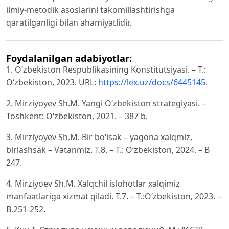
ilmiy-metodik asoslarini takomillashtirishga
qaratilganligi bilan ahamiyatlidir.
Foydalanilgan adabiyotlar:
1. O‘zbekiston Respublikasining Konstitutsiyasi. – Т.:
O‘zbekiston, 2023. URL:
https://lex.uz/docs/6445145
.
2. Mirziyoyev Sh.M. Yangi O‘zbekiston strategiyasi. –
Toshkent: O‘zbekiston, 2021. – 387 b.
3. Mirziyoyev Sh.M. Bir bo‘lsak – yagona xalqmiz,
birlashsak – Vatanmiz. Т.8. – T.: O‘zbekiston, 2024. – B
247.
4. Mirziyoev Sh.M. Xalqchil islohotlar xalqimiz
manfaatlariga xizmat qiladi. T.7. – T.:O‘zbekiston, 2023. –
B.251-252.