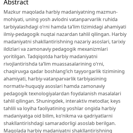
Abstract
Mazkur maqolada harbiy madaniyatning mazmun-
mohiyati, uning yosh avlodni vatanparvarlik ruhida
tarbiyalashdagi o‘rni hamda ta’lim tizimidagi ahamiyati
ilmiy-pedagogik nuqtai nazardan tahlil qilingan. Harbiy
madaniyatni shakllantirishning nazariy asoslari, tarixiy
ildizlari va zamonaviy pedagogik mexanizmlari
yoritilgan. Tadqiqotda harbiy madaniyatni
rivojlantirishda ta’lim muassasalarining o‘rni,
chaqiruvga qadar boshlang‘ich tayyorgarlik tizimining
ahamiyati, harbiy-vatanparvarlik tarbiyasining
normativ-huquqiy asoslari hamda zamonaviy
pedagogik texnologiyalardan foydalanish masalalari
tahlil qilingan. Shuningdek, interaktiv metodlar, keys
tahlili va loyiha faoliyatining yoshlar ongida harbiy
madaniyatga oid bilim, ko‘nikma va qadriyatlarni
shakllantirishdagi samaradorligi asoslab berilgan.
Maqolada harbiy madaniyatni shakllantirishning