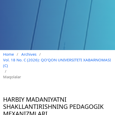
Home
/
Archives
/
Vol. 18 No. C (2026): QO‘QON UNIVERSITETI XABARNOMASI
(C)
/
Maqolalar
HARBIY MADANIYATNI
SHAKLLANTIRISHNING PEDAGOGIK
MEXANIZMLARI