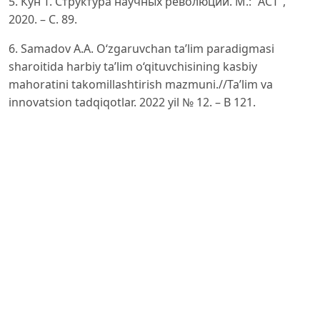
5. Кун Т. Структура научных революций. М.: “АСТ”,
2020. – С. 89.
6. Samadov A.A. O‘zgaruvchan ta’lim paradigmasi
sharoitida harbiy ta’lim o‘qituvchisining kasbiy
mahoratini takomillashtirish mazmuni.//Ta’lim va
innovatsion tadqiqotlar. 2022 yil № 12. – B 121.
7. Корытков В.А. Система подготовки к военной
службе современной молодежи в государствах -
членах НАТО. – Белоруссия: БелГУ, Научные
ведомости / С: Гуманитарные науки. 2019. Том 38, №
1. - С.155-160.
8. O‘zbekiston Respublikasi Vazirlar Mahkamasining
2021-yil 18-yanvardagi “O‘zbekistonda yoshlarga oid
davlat siyosatini 2025-yilgacha rivojlantirish
konsepsiyasini tasdiqlash to‘g‘risida”gi 23-sonli qarori //
https://lex.uz/docs/5234746