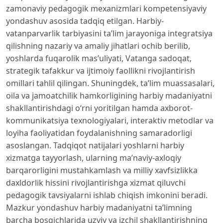
zamonaviy pedagogik mexanizmlari kompetensiyaviy
yondashuv asosida tadqiq etilgan. Harbiy-
vatanparvarlik tarbiyasini ta’lim jarayoniga integratsiya
qilishning nazariy va amaliy jihatlari ochib berilib,
yoshlarda fuqarolik mas’uliyati, Vatanga sadoqat,
strategik tafakkur va ijtimoiy faollikni rivojlantirish
omillari tahlil qilingan. Shuningdek, ta’lim muassasalari,
oila va jamoatchilik hamkorligining harbiy madaniyatni
shakllantirishdagi o‘rni yoritilgan hamda axborot-
kommunikatsiya texnologiyalari, interaktiv metodlar va
loyiha faoliyatidan foydalanishning samaradorligi
asoslangan. Tadqiqot natijalari yoshlarni harbiy
xizmatga tayyorlash, ularning ma’naviy-axloqiy
barqarorligini mustahkamlash va milliy xavfsizlikka
daxldorlik hissini rivojlantirishga xizmat qiluvchi
pedagogik tavsiyalarni ishlab chiqish imkonini beradi.
Mazkur yondashuv harbiy madaniyatni ta’limning
barcha bosqichlarida uzviy va izchil shakllantirishning