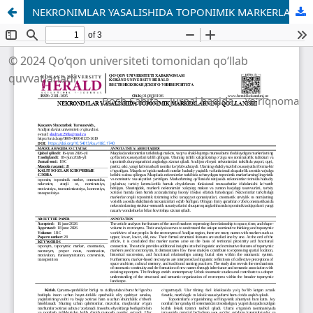
NEKRONIMLAR YASALISHIDA TOPONIMIK MARKERLARNING QO‘LLANISHI
© 2024 Qo‘qon universiteti tomonidan qo‘llab
quvvatlanadi
Bosh Sahifa
Jurnal haqida
Yo'riqnoma