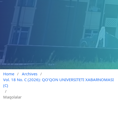
Home
/
Archives
/
Vol. 18 No. C (2026): QO‘QON UNIVERSITETI XABARNOMASI
(C)
/
Maqolalar