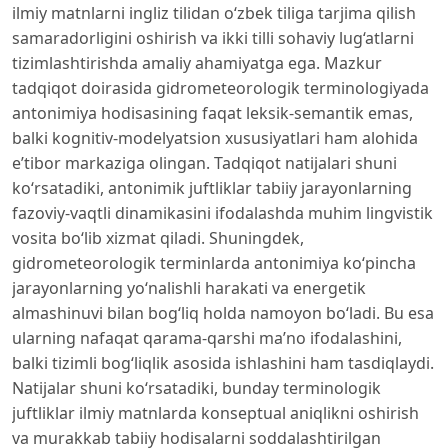
ilmiy matnlarni ingliz tilidan o‘zbek tiliga tarjima qilish
samaradorligini oshirish va ikki tilli sohaviy lug‘atlarni
tizimlashtirishda amaliy ahamiyatga ega. Mazkur
tadqiqot doirasida gidrometeorologik terminologiyada
antonimiya hodisasining faqat leksik-semantik emas,
balki kognitiv-modelyatsion xususiyatlari ham alohida
e’tibor markaziga olingan. Tadqiqot natijalari shuni
ko‘rsatadiki, antonimik juftliklar tabiiy jarayonlarning
fazoviy-vaqtli dinamikasini ifodalashda muhim lingvistik
vosita bo‘lib xizmat qiladi. Shuningdek,
gidrometeorologik terminlarda antonimiya ko‘pincha
jarayonlarning yo‘nalishli harakati va energetik
almashinuvi bilan bog‘liq holda namoyon bo‘ladi. Bu esa
ularning nafaqat qarama-qarshi ma’no ifodalashini,
balki tizimli bog‘liqlik asosida ishlashini ham tasdiqlaydi.
Natijalar shuni ko‘rsatadiki, bunday terminologik
juftliklar ilmiy matnlarda konseptual aniqlikni oshirish
va murakkab tabiiy hodisalarni soddalashtirilgan