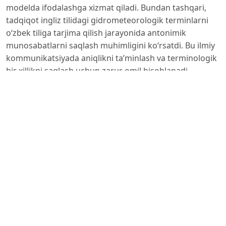
modelda ifodalashga xizmat qiladi. Bundan tashqari,
tadqiqot ingliz tilidagi gidrometeorologik terminlarni
o‘zbek tiliga tarjima qilish jarayonida antonimik
munosabatlarni saqlash muhimligini ko‘rsatdi. Bu ilmiy
kommunikatsiyada aniqlikni ta’minlash va terminologik
bir xillikni saqlash uchun zarur omil hisoblanadi.
Foydalanilgan adabiyotlar:
1. Irisqulov M. T. Tilshunoslikka kirish. Toshkent: Yangi
asr avlodi, 2026, 256 b.
2. Muzaffarov K. A. “Mahbub ul-qulub”da kontekstual
antonimiyaning ifodalanishi. Worldly knowledge
international journal of scientific researchers
ISSN: 3030-332X Impact Factor (Research bib) -7,293,
2024, 1397-1399 b.