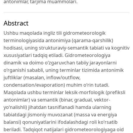
antonimlar, tarjima muammolari.
Abstract
Ushbu maqolada ingliz tili gidrometeorologik
terminologiyasida antonimiya (qarama-qarshilik)
hodisasi, uning strukturaviy-semantik tabiati va kognitiv
xususiyatlari tadqiq etiladi. Gidrometeorologiya
dinamik va doimo o‘zgaruvchan tabiiy jarayonlarni
o‘rganishi sababli, uning terminlar tizimida antonimik
juftliklar (masalan, inflow/outflow,
condensation/evaporation) muhim o‘rin tutadi.
Maqolada ushbu terminlar leksik-morfologik (prefiksli
antonimlar) va semantik (binar, gradual, vektor-
yo‘nalishli) jihatdan tasniflanadi hamda ularning
tabiatdagi jismoniy muvozanat (massa va energiya
balansi) qonuniyatlarini ifodalashdagi roli ko‘rsatib
beriladi. Tadqiqot natijalari gidrometeorologiyaga oid