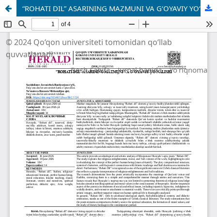
“ROHATI DIL” ASARINING MAZMUNI VA G‘OYAVIY YO‘NALISHI
© 2024 Qo‘qon universiteti tomonidan qo‘llab
quvvatlanadi
Bosh Sahifa
Jurnal haqida
Yo'riqnoma