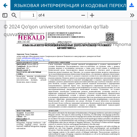
ЯЗЫКОВАЯ ИНТЕРФЕРЕНЦИЯ И КОДОВЫЕ ПЕРЕКЛЮЧЕНИЯ В УСЛОВИЯХ БИЛИНГВИЗМА
© 2024 Qo‘qon universiteti tomonidan qo‘llab
quvvatlanadi
Bosh Sahifa
Jurnal haqida
Yo'riqnoma