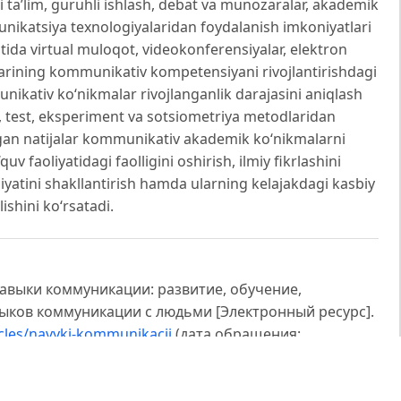
i ta’lim, guruhli ishlash, debat va munozaralar, akademik
ikatsiya texnologiyalaridan foydalanish imkoniyatlari
itida virtual muloqot, videokonferensiyalar, elektron
arining kommunikativ kompetensiyani rivojlantirishdagi
ikativ ko‘nikmalar rivojlanganlik darajasini aniqlash
 test, eksperiment va sotsiometriya metodlaridan
ngan natijalar kommunikativ akademik ko‘nikmalarni
quv faoliyatidagi faolligini oshirish, ilmiy fikrlashini
atini shakllantirish hamda ularning kelajakdagi kasbiy
ishini ko‘rsatadi.
Навыки коммуникации: развитие, обучение,
ков коммуникации с людьми [Электронный ресурс].
ticles/navyki-kommunikacii
(дата обращения:
рс]. – Режим доступа: