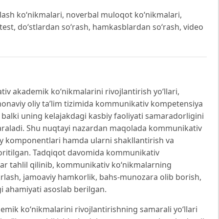
dalash ko‘nikmalari, noverbal muloqot ko‘nikmalari,
test, do‘stlardan so‘rash, hamkasblardan so‘rash, video
akademik ko‘nikmalarini rivojlantirish yo‘llari,
monaviy oliy ta’lim tizimida kommunikativ kompetensiya
alki uning kelajakdagi kasbiy faoliyati samaradorligini
 qaraladi. Shu nuqtayi nazardan maqolada kommunikativ
 komponentlari hamda ularni shakllantirish va
yoritilgan. Tadqiqot davomida kommunikativ
r tahlil qilinib, kommunikativ ko‘nikmalarning
krlash, jamoaviy hamkorlik, bahs-munozara olib borish,
i ahamiyati asoslab berilgan.
k ko‘nikmalarini rivojlantirishning samarali yo‘llari