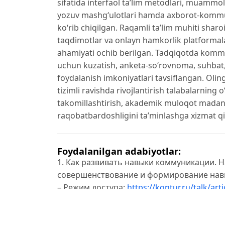
sifatida interfaol ta’lim metodlari, muammol
yozuv mashg‘ulotlari hamda axborot-kommun
ko‘rib chiqilgan. Raqamli ta’lim muhiti sharo
taqdimotlar va onlayn hamkorlik platformal
ahamiyati ochib berilgan. Tadqiqotda kommun
uchun kuzatish, anketa-so‘rovnoma, suhbat,
foydalanish imkoniyatlari tavsiflangan. Oli
tizimli ravishda rivojlantirish talabalarning o‘
takomillashtirish, akademik muloqot madaniy
raqobatbardoshligini ta’minlashga xizmat qil
Foydalanilgan adabiyotlar:
1. Как развивать навыки коммуникации. 
совершенствование и формирование навы
– Режим доступа:
https://kontur.ru/talk/ar
17.01.2026).
2. Communication Skills [Электронный ресу