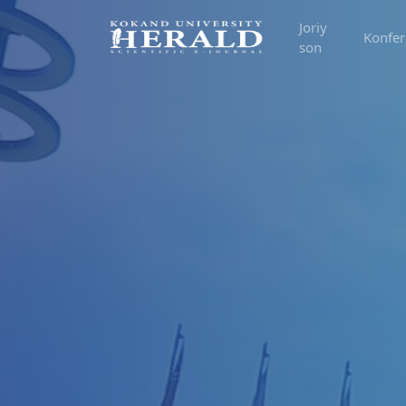
Joriy
Konfer
son