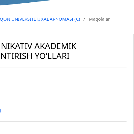
QO‘QON UNIVERSITETI XABARNOMASI (C)
/
Maqolalar
NIKATIV AKADEMIK
NTIRISH YO‘LLARI
1