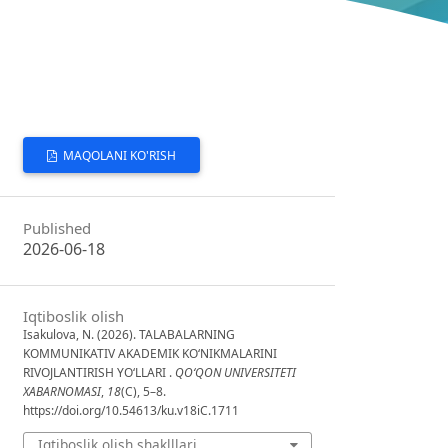
MAQOLANI KO'RISH
Published
2026-06-18
Iqtiboslik olish
Isakulova, N. (2026). TALABALARNING
KOMMUNIKATIV AKADEMIK KO‘NIKMALARINI
RIVOJLANTIRISH YO‘LLARI .
QO‘QON UNIVERSITETI
XABARNOMASI
,
18
(C), 5–8.
https://doi.org/10.54613/ku.v18iC.1711
Iqtiboslik olish shaklllari