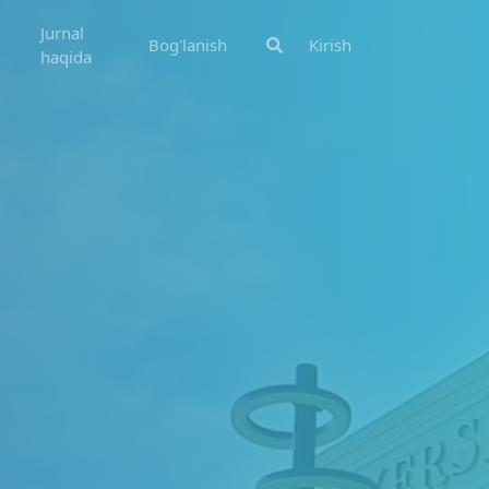
Jurnal
Bog'lanish
Kirish
haqida