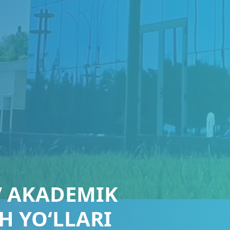
 AKADEMIK
H YO‘LLARI