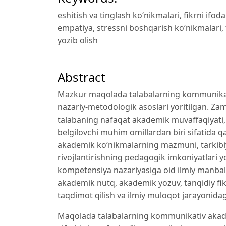
eshitish va tinglash ko‘nikmalari, fikrni ifo
empatiya, stressni boshqarish ko‘nikmalari, 
yozib olish
Abstract
Mazkur maqolada talabalarning kommunikativ 
nazariy-metodologik asoslari yoritilgan. Za
talabaning nafaqat akademik muvaffaqiyati, b
belgilovchi muhim omillardan biri sifatida
akademik ko‘nikmalarning mazmuni, tarkibiy
rivojlantirishning pedagogik imkoniyatlari 
kompetensiya nazariyasiga oid ilmiy manbala
akademik nutq, akademik yozuv, tanqidiy fi
taqdimot qilish va ilmiy muloqot jarayonidag
Maqolada talabalarning kommunikativ akademi