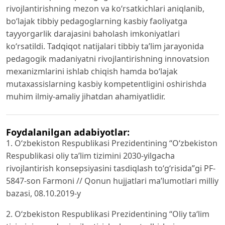
rivojlantirishning mezon va ko‘rsatkichlari aniqlanib,
bo‘lajak tibbiy pedagoglarning kasbiy faoliyatga
tayyorgarlik darajasini baholash imkoniyatlari
ko‘rsatildi. Tadqiqot natijalari tibbiy ta’lim jarayonida
pedagogik madaniyatni rivojlantirishning innovatsion
mexanizmlarini ishlab chiqish hamda bo‘lajak
mutaxassislarning kasbiy kompetentligini oshirishda
muhim ilmiy-amaliy jihatdan ahamiyatlidir.
Foydalanilgan adabiyotlar:
1. O‘zbekiston Respublikasi Prezidentining “O‘zbekiston
Respublikasi oliy ta’lim tizimini 2030-yilgacha
rivojlantirish konsepsiyasini tasdiqlash to‘g‘risida”gi PF-
5847-son Farmoni // Qonun hujjatlari ma’lumotlari milliy
bazasi, 08.10.2019-y
2. O‘zbekiston Respublikasi Prezidentining “Oliy ta‘lim