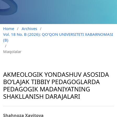
Home
/
Archives
/
Vol. 18 No. B (2026): QO‘QON UNIVERSITETI XABARNOMASI
(B)
/
Maqolalar
AKMEOLOGIK YONDASHUV ASOSIDA
BO‘LAJAK TIBBIY PEDAGOGLARDA
PEDAGOGIK MADANIYATNING
SHAKLLANISH DARAJALARI
Shahnoza Xayitova