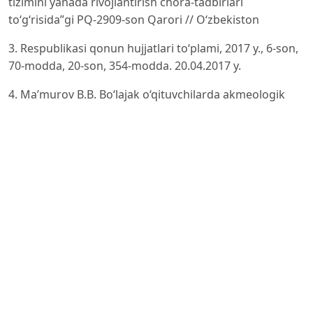
tizimini yanada rivojlantirish chora-tadbirlari
to‘g‘risida”gi PQ-2909-son Qarori // O‘zbekiston
3. Respublikasi qonun hujjatlari to‘plami, 2017 y., 6-son,
70-modda, 20-son, 354-modda. 20.04.2017 y.
4. Ma’murov B.B. Bo‘lajak o‘qituvchilarda akmeologik
yondashuv asosida ta’lim jarayonini loyihalash
ko‘nikmalarini rivojlantirish tizimi: Ped.f.d. ...dis. -T.: Fan
va texnologiyalar, 2017. - 5 b.
5. M.B.Botiraliyeva. “Akmeologik yondashuv asosida
o‘quvchilarda axborotlar bilan ishlash tayanchi
kompetensiyalarini shakllantirishning pedagogik,
psixologik va metodik xususiyatlari‖. 2024-yil 15-may.
6. Bodalev A.A. Psixologiya o professionalizme lichnosti.
– Moskva: Institut prakticheskoy psixologii, 2001. – 256
s.