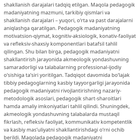
shakllanish darajalari tadqiq etilgan. Maqola pedagogik
madaniyatning mazmuni, tarkibiy qismlari va
shakllanish darajalari – yuqori, o‘rta va past darajalarni
aniqlashga qaratilgan. Pedagogik madaniyatning
motivatsion-qiymat, kognitiv-aksiologik, konativ-faoliyat
va refleksiv-shaxsiy komponentlari batafsil tahlil
qilingan. Shu bilan birga, pedagogik madaniyatni
shakllantirish jarayonida akmeologik yondashuvning
samaradorligi va talabalarning professional-ijodiy
o‘sishiga ta’siri yoritilgan. Tadqiqot davomida bo‘lajak
tibbiy pedagoglarning kasbiy tayyorgarligi jarayonida
pedagogik madaniyatni rivojlantirishning nazariy-
metodologik asoslari, pedagogik shart-sharoitlari
hamda amaliy imkoniyatlari tahlil qilindi. Shuningdek,
akmeologik yondashuvning talabalarda mustaqil
fikrlash, refleksiv faoliyat, kommunikativ kompetentlik
va kasbiy mas’uliyatni shakllantirishdagi o‘rni ochib
berildi. Maqolada pedagogik madaniyatni