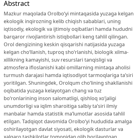
Abstract
Mazkur maqolada Orolbo‘yi mintaqasida yuzaga kelgan
ekologik inqirozning kelib chiqish sabablari, uning
iqtisodiy, ekologik va ijtimoiy oqibatlari hamda hududni
barqaror rivojlantirish istiqbollari keng tahlil qilingan.
Orol dengizining keskin qisqarishi natijasida yuzaga
kelgan cho‘llanish, tuproq sho‘rlanishi, biologik xilma-
xillikning kamayishi, suv resurslari tanqisligi va
atmosfera ifloslanishi kabi omillarning mintaqa aholisi
turmush darajasi hamda iqtisodiyot tarmoqlariga ta’siri
yoritilgan. Shuningdek, Orolqum cho‘lining shakllanishi
oqibatida yuzaga kelayotgan chang va tuz
bo‘ronlarining inson salomatligi, qishloq xo‘jaligi
unumdorligi va iqlim sharoitiga salbiy ta’siri ilmiy
manbalar hamda statistik ma’lumotlar asosida tahlil
etilgan. Tadqiqot davomida Orolbo‘yi hududida amalga
oshirilayotgan davlat siyosati, ekologik dasturlar va
xalqaro tashkilotlar tomonidan olib borilayotgan