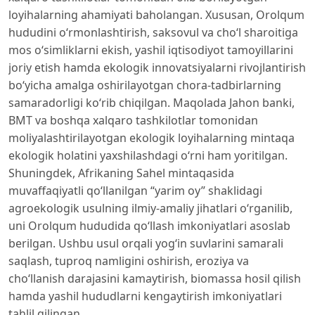
loyihalarning ahamiyati baholangan. Xususan, Orolqum
hududini o‘rmonlashtirish, saksovul va cho‘l sharoitiga
mos o‘simliklarni ekish, yashil iqtisodiyot tamoyillarini
joriy etish hamda ekologik innovatsiyalarni rivojlantirish
bo‘yicha amalga oshirilayotgan chora-tadbirlarning
samaradorligi ko‘rib chiqilgan. Maqolada Jahon banki,
BMT va boshqa xalqaro tashkilotlar tomonidan
moliyalashtirilayotgan ekologik loyihalarning mintaqa
ekologik holatini yaxshilashdagi o‘rni ham yoritilgan.
Shuningdek, Afrikaning Sahel mintaqasida
muvaffaqiyatli qo‘llanilgan “yarim oy” shaklidagi
agroekologik usulning ilmiy-amaliy jihatlari o‘rganilib,
uni Orolqum hududida qo‘llash imkoniyatlari asoslab
berilgan. Ushbu usul orqali yog‘in suvlarini samarali
saqlash, tuproq namligini oshirish, eroziya va
cho‘llanish darajasini kamaytirish, biomassa hosil qilish
hamda yashil hududlarni kengaytirish imkoniyatlari
tahlil qilingan.