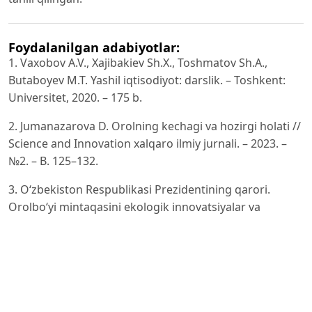
Foydalanilgan adabiyotlar:
1. Vaxobov A.V., Xajibakiev Sh.X., Toshmatov Sh.A.,
Butaboyev M.T. Yashil iqtisodiyot: darslik. – Toshkent:
Universitet, 2020. – 175 b.
2. Jumanazarova D. Orolning kechagi va hozirgi holati //
Science and Innovation xalqaro ilmiy jurnali. – 2023. –
№2. – B. 125–132.
3. O‘zbekiston Respublikasi Prezidentining qarori.
Orolbo‘yi mintaqasini ekologik innovatsiyalar va
texnologiyalar hududi deb e’lon qilish to‘g‘risida. –
Toshkent, 2021. –
https://president.uz/oz/lists/view/4469
4. United Nations Development Programme (UNDP).
Planting a forest on the Aral Sea seabed. –