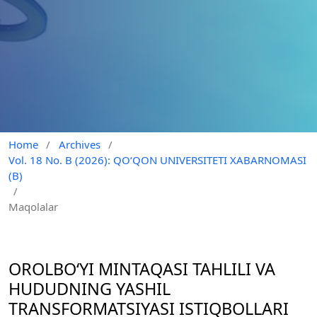
Home
/
Archives
/
Vol. 18 No. B (2026): QO‘QON UNIVERSITETI XABARNOMASI
(B)
/
Maqolalar
OROLBO‘YI MINTAQASI TAHLILI VA
HUDUDNING YASHIL
TRANSFORMATSIYASI ISTIQBOLLARI