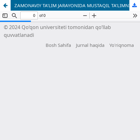
ZAMONAVIY TA’LIM JARAYONIDA MUSTAQIL TA’LIMNING AHAMIYATI
© 2024 Qo‘qon universiteti tomonidan qo‘llab
quvvatlanadi
Bosh Sahifa
Jurnal haqida
Yo'riqnoma