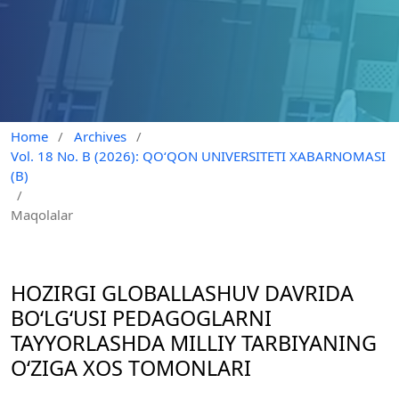
Home
/
Archives
/
Vol. 18 No. B (2026): QO‘QON UNIVERSITETI XABARNOMASI
(B)
/
Maqolalar
HOZIRGI GLOBALLASHUV DAVRIDA
BO‘LG‘USI PEDAGOGLARNI
TAYYORLASHDA MILLIY TARBIYANING
O‘ZIGA XOS TOMONLARI