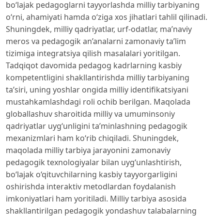
bo‘lajak pedagoglarni tayyorlashda milliy tarbiyaning
o‘rni, ahamiyati hamda o‘ziga xos jihatlari tahlil qilinadi.
Shuningdek, milliy qadriyatlar, urf-odatlar, ma’naviy
meros va pedagogik an’analarni zamonaviy ta’lim
tizimiga integratsiya qilish masalalari yoritilgan.
Tadqiqot davomida pedagog kadrlarning kasbiy
kompetentligini shakllantirishda milliy tarbiyaning
ta’siri, uning yoshlar ongida milliy identifikatsiyani
mustahkamlashdagi roli ochib berilgan. Maqolada
globallashuv sharoitida milliy va umuminsoniy
qadriyatlar uyg‘unligini ta’minlashning pedagogik
mexanizmlari ham ko‘rib chiqiladi. Shuningdek,
maqolada milliy tarbiya jarayonini zamonaviy
pedagogik texnologiyalar bilan uyg‘unlashtirish,
bo‘lajak o‘qituvchilarning kasbiy tayyorgarligini
oshirishda interaktiv metodlardan foydalanish
imkoniyatlari ham yoritiladi. Milliy tarbiya asosida
shakllantirilgan pedagogik yondashuv talabalarning