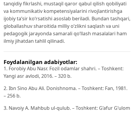
tanqidiy fikrlashi, mustaqil qaror qabul qilish qobiliyati
va kommunikativ kompetensiyalarini rivojlantirishga
ijobiy ta’sir ko‘rsatishi asoslab beriladi. Bundan tashqari,
globallashuv sharoitida milliy o‘zlikni saqlash va uni
pedagogik jarayonda samarali qo‘llash masalalari ham
ilmiy jihatdan tahlil qilinadi.
Foydalanilgan adabiyotlar:
1. Forobiy Abu Nasr. Fozil odamlar shahri. – Toshkent:
Yangi asr avlodi, 2016. – 320 b.
2. Ibn Sino Abu Ali. Donishnoma. – Toshkent: Fan, 1981.
– 256 b.
3. Navoiy A. Mahbub ul-qulub. – Toshkent: G‘afur G‘ulom
nomidagi nashriyot, 2017. – 280 b.
4. Avloniy A. Turkiy guliston yoxud axloq. – Toshkent: