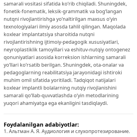
samarali vositasi sifatida ko‘rib chiqiladi. Shuningdek,
fonetik-fonematik, leksik-grammatik va bog‘langan
nutqni rivojlantirishga yo‘naltirilgan maxsus o‘yin
texnologiyalari ilmiy asosda tahlil qilingan. Maqolada
koxlear implantatsiya sharoitida nutqni
rivojlantirishning ijtimoiy-pedagogik xususiyatlari,
neyroplastiklik tamoyillari va eshituv-nutqiy ontogenez
qonuniyatlari asosida korreksion ishlarning samarali
yo‘llari ko‘rsatib berilgan. Shuningdek, ota-onalar va
pedagoglarning reabilitatsiya jarayonidagi ishtiroki
muhim omil sifatida yoritiladi. Tadqiqot natijalari
koxlear implantli bolalarning nutqiy rivojlanishini
samarali qo‘llab-quvvatlashda o‘yin metodlarining
yuqori ahamiyatga ega ekanligini tasdiqlaydi.
Foydalanilgan adabiyotlar:
1. Альтман А. Я. Аудиология и слухопротезирование.