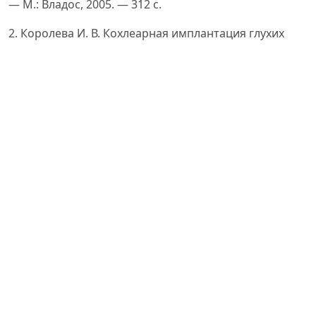
— М.: Владос, 2005. — 312 с.
2. Королева И. В. Кохлеарная имплантация глухих
детей и взрослых. — М.: Владос, 2009. — 368 с.
3. Королева И. В. Кохлеарная имплантация и
слухоречевая реабилитация глухих детей и взрослых.
— М.: Владос, 2012. — 420 с.
4. Королева И. В. Реабилитация глухих детей и
взрослых после кохлеарной имплантации. — М.:
Владос, 2010. — 256 с.
5. Королева И. В. Методика развития слухового
восприятия у детей с кохлеарными имплантами. —
М., 2013. — 198 с.
6. Geers A. E., Nicholas J. G. Enduring advantages of
early cochlear implantation for spoken language
development. Journal of Deaf Studies and Deaf