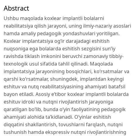
Abstract
Ushbu maqolada koxlear implantli bolalarni
reabilitatsiya qilish jarayoni, uning ilmiy-nazariy asoslari
hamda amaliy pedagogik yondashuvlari yoritilgan.
Koxlear implantatsiya og‘ir darajadagi eshitish
nuqsoniga ega bolalarda eshitish sezgisini sun’iy
ravishda tiklash imkonini beruvchi zamonaviy tibbiy-
texnologik usul sifatida tahlil qilinadi. Maqolada
implantatsiya jarayonining bosqichlari, ko‘rsatmalar va
qarshi ko‘rsatmalar, shuningdek, implantdan keyingi
eshituv va nutq reabilitatsiyasining ahamiyati batafsil
bayon etiladi. Asosiy e’tibor koxlear implantli bolalarda
eshituv idroki va nutqni rivojlantirish jarayoniga
qaratilgan bo‘lib, bunda o‘yin faoliyatining pedagogik
ahamiyati alohida ta’kidlanadi. O‘yinlar eshitish
diqqatini shakllantirish, tovushlarni farqlash, nutqni
tushunish hamda ekspressiv nutqni rivojlantirishning