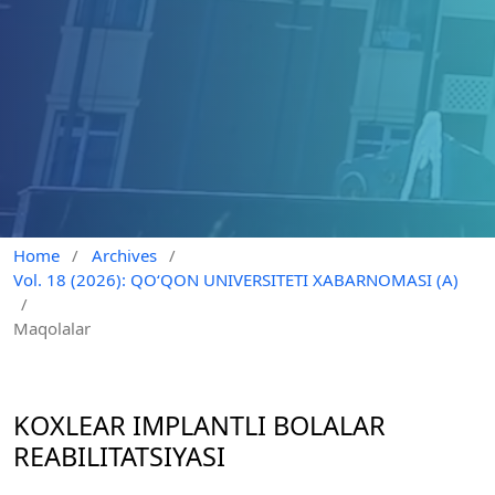
Home
/
Archives
/
Vol. 18 (2026): QO‘QON UNIVERSITETI XABARNOMASI (A)
/
Maqolalar
KOXLEAR IMPLANTLI BOLALAR
REABILITATSIYASI