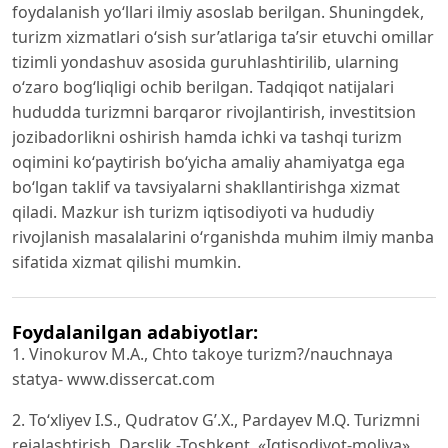
foydalanish yo‘llari ilmiy asoslab berilgan. Shuningdek,
turizm xizmatlari o‘sish sur’atlariga ta’sir etuvchi omillar
tizimli yondashuv asosida guruhlashtirilib, ularning
o‘zaro bog‘liqligi ochib berilgan. Tadqiqot natijalari
hududda turizmni barqaror rivojlantirish, investitsion
jozibadorlikni oshirish hamda ichki va tashqi turizm
oqimini ko‘paytirish bo‘yicha amaliy ahamiyatga ega
bo‘lgan taklif va tavsiyalarni shakllantirishga xizmat
qiladi. Mazkur ish turizm iqtisodiyoti va hududiy
rivojlanish masalalarini o‘rganishda muhim ilmiy manba
sifatida xizmat qilishi mumkin.
Foydalanilgan adabiyotlar:
1. Vinokurov M.A., Chto takoye turizm?/nauchnaya
statya- www.dissercat.com
2. To‘xliyev I.S., Qudratov G’.X., Pardayev M.Q. Turizmni
rejalashtirish. Darslik.-Toshkent, «Iqtisodiyot-moliya»