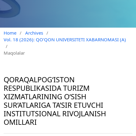
Home
/
Archives
/
Vol. 18 (2026): QO‘QON UNIVERSITETI XABARNOMASI (A)
/
Maqolalar
QORAQALPOG‘ISTON
RESPUBLIKASIDA TURIZM
XIZMATLARINING O‘SISH
SUR’ATLARIGA TA’SIR ETUVCHI
INSTITUTSIONAL RIVOJLANISH
OMILLARI