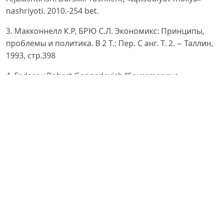
nashriyoti. 2010.-254 bet.
3. Макконнелл К.Р, БРЮ С.Л. Экономикс: Принципы,
проблемы и политика. В 2 Т.: Пер. С анг. Т. 2. − Таллин,
1993, стр.398
4. Fedorov Robert Gennadevich “Sovremennye
tendentsii razvitiya malix form gostinicnogo biznesa
ekonom-klassa na territoriax s nizkim urovnem
turistskoy privlekatelnosti” Sochi-2013 16-15-bet.
5. Djanzokovich, M. K., Faxriddinovich, U. F., O‘G‘Li, S. F.
Q., & Asliddinovna, Q. S. (2024). O‘zbekistonda raqamli
iqtisodiyotni rivojlantirishning ustuvor yo‘nalishlari.
Journal of marketing, business and management, 3(4),
52-57.
6. Mirzaev, K. (2011). Approaches and issues for
developing livestock services in Uzbekistan.