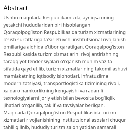
Abstract
Ushbu maqolada Respublikamizda, ayniqsa uning
yetakchi hududlaridan biri hisoblangan
Qoraqolpog‘iston Respublikasida turizm xizmatlarining
o‘sish sur’atlariga ta’sir etuvchi institutsional rivojlanish
omillariga alohida e’tibor qaratilgan. Qoraqalpog‘iston
Respublikasida turizm xizmatlarini rivojlantirishning
taraqqiyot tendensiyalari o‘rganish muhim vazifa
sifatida qayd etilib, turizm xizmatlarining takomillashuvi
mamlakatning iqtisodiy islohotlari, infratuzilma
modernizatsiyasi, transportlogistika tizimining rivoji,
xalqaro hamkorlikning kengayishi va raqamli
texnologiyalarni joriy etish bilan bevosita bog‘liqlik
jihatlari o‘rganilib, taklif va tavsiyalar berilgan.
Maqolada Qoraqalpog‘iston Respublikasida turizm
xizmatlari rivojlanishining institutsional asoslari chuqur
tahlil qilinib, hududiy turizm salohiyatidan samarali