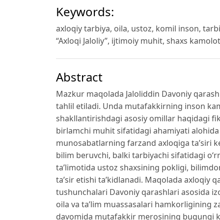
Keywords:
axloqiy tarbiya, oila, ustoz, komil inson, ta
“Axloqi Jaloliy”, ijtimoiy muhit, shaxs kamolot
Abstract
Mazkur maqolada Jaloliddin Davoniy qarashla
tahlil etiladi. Unda mutafakkirning inson kam
shakllantirishdagi asosiy omillar haqidagi fik
birlamchi muhit sifatidagi ahamiyati alohida
munosabatlarning farzand axloqiga ta’siri ke
bilim beruvchi, balki tarbiyachi sifatidagi o‘
ta’limotida ustoz shaxsining pokligi, bilimdo
ta’sir etishi ta’kidlanadi. Maqolada axloqiy q
tushunchalari Davoniy qarashlari asosida i
oila va ta’lim muassasalari hamkorligining za
davomida mutafakkir merosining bugungi kun