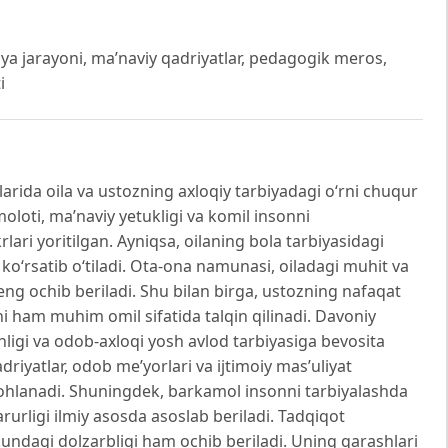
rbiya jarayoni, ma’naviy qadriyatlar, pedagogik meros,
i
rida oila va ustozning axloqiy tarbiyadagi o‘rni chuqur
oloti, ma’naviy yetukligi va komil insonni
rlari yoritilgan. Ayniqsa, oilaning bola tarbiyasidagi
 ko‘rsatib o‘tiladi. Ota-ona namunasi, oiladagi muhit va
ng ochib beriladi. Shu bilan birga, ustozning nafaqat
rni ham muhim omil sifatida talqin qilinadi. Davoniy
nligi va odob-axloqi yosh avlod tarbiyasiga bevosita
adriyatlar, odob me’yorlari va ijtimoiy mas’uliyat
zohlanadi. Shuningdek, barkamol insonni tarbiyalashda
rurligi ilmiy asosda asoslab beriladi. Tadqiqot
dagi dolzarbligi ham ochib beriladi. Uning qarashlari