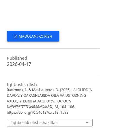
MAQOLANI KO'RISH
Published
2026-04-17
Iqtiboslik olish
Raximova, I., & Masharipova, D. (2026). JALOLIDDIN
DAVONIY QARASHLARIDA OILA VA USTOZNING
AXLOQIY TARBIYADAGI O‘RNI.
QO‘QON
UNIVERSITETI XABARNOMASI
,
18
, 104–106.
https://doi.org/10.54613/ku.v18i.1593
Iqtiboslik olish shaklllari