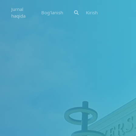
Jurnal
Bog'lanish
Kirish
haqida