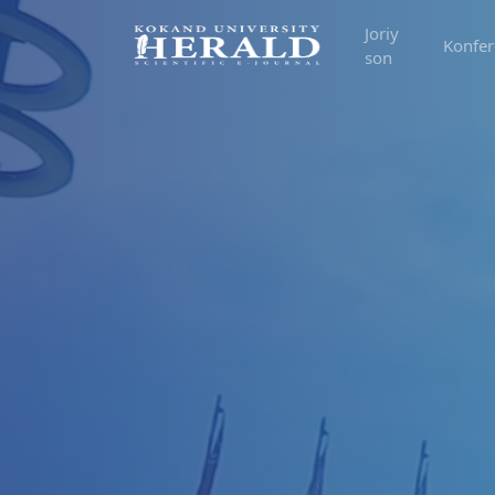
Joriy
Konfer
son