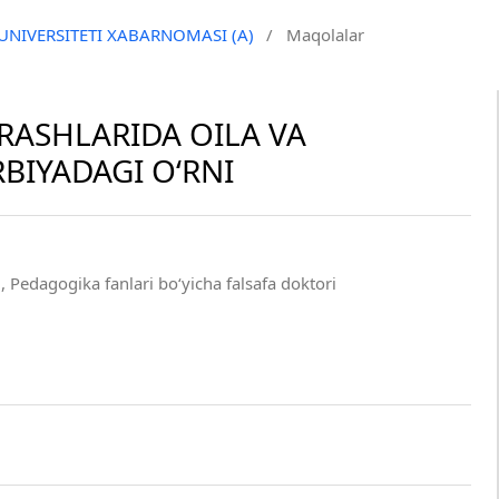
 UNIVERSITETI XABARNOMASI (A)
/
Maqolalar
RASHLARIDA OILA VA
BIYADAGI O‘RNI
 Pedagogika fanlari bo‘yicha falsafa doktori