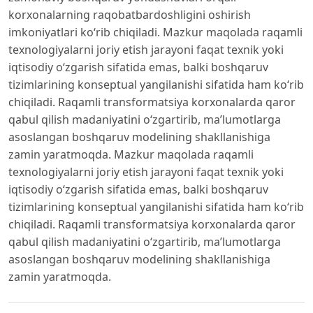
korxonalarning raqobatbardoshligini oshirish
imkoniyatlari ko‘rib chiqiladi. Mazkur maqolada raqamli
texnologiyalarni joriy etish jarayoni faqat texnik yoki
iqtisodiy o‘zgarish sifatida emas, balki boshqaruv
tizimlarining konseptual yangilanishi sifatida ham ko‘rib
chiqiladi. Raqamli transformatsiya korxonalarda qaror
qabul qilish madaniyatini o‘zgartirib, ma’lumotlarga
asoslangan boshqaruv modelining shakllanishiga
zamin yaratmoqda. Mazkur maqolada raqamli
texnologiyalarni joriy etish jarayoni faqat texnik yoki
iqtisodiy o‘zgarish sifatida emas, balki boshqaruv
tizimlarining konseptual yangilanishi sifatida ham ko‘rib
chiqiladi. Raqamli transformatsiya korxonalarda qaror
qabul qilish madaniyatini o‘zgartirib, ma’lumotlarga
asoslangan boshqaruv modelining shakllanishiga
zamin yaratmoqda.