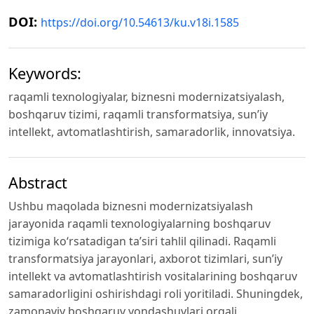
DOI:
https://doi.org/10.54613/ku.v18i.1585
Keywords:
raqamli texnologiyalar, biznesni modernizatsiyalash,
boshqaruv tizimi, raqamli transformatsiya, sun’iy
intellekt, avtomatlashtirish, samaradorlik, innovatsiya.
Abstract
Ushbu maqolada biznesni modernizatsiyalash
jarayonida raqamli texnologiyalarning boshqaruv
tizimiga ko‘rsatadigan ta’siri tahlil qilinadi. Raqamli
transformatsiya jarayonlari, axborot tizimlari, sun’iy
intellekt va avtomatlashtirish vositalarining boshqaruv
samaradorligini oshirishdagi roli yoritiladi. Shuningdek,
zamonaviy boshqaruv yondashuvlari orqali