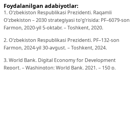
Foydalanilgan adabiyotlar:
1. O‘zbekiston Respublikasi Prezidenti. Raqamli
O‘zbekiston – 2030 strategiyasi to‘g‘risida: PF–6079-son
Farmon, 2020-yil 5-oktabr. – Toshkent, 2020.
2. O‘zbekiston Respublikasi Prezidenti. PF–132-son
Farmon, 2024-yil 30-avgust. – Toshkent, 2024.
3. World Bank. Digital Economy for Development
Report. – Washington: World Bank, 2021. – 150 p.
4. Organisation for Economic Co-operation and
Development. Digital Transformation and Innovation in
Business. – Paris: OECD Publishing, 2020. – 180 p.
5. Michael Porter M. Competitive Advantage: Creating
and Sustaining Superior Performance. – New York: Free
Press, 1985. – 557 p.
6. Erik Brynjolfsson E., Andrew McAfee A. The Second