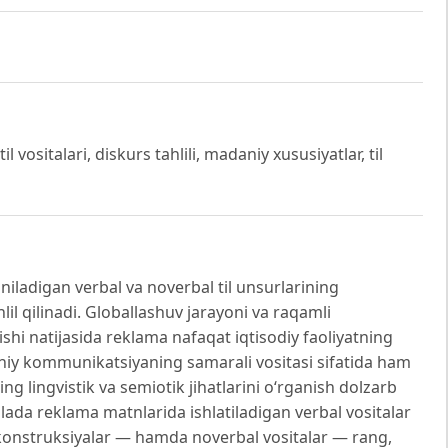
l vositalari, diskurs tahlili, madaniy xususiyatlar, til
iladigan verbal va noverbal til unsurlarining
il qilinadi. Globallashuv jarayoni va raqamli
shi natijasida reklama nafaqat iqtisodiy faoliyatning
aniy kommunikatsiyaning samarali vositasi sifatida ham
 lingvistik va semiotik jihatlarini o‘rganish dolzarb
da reklama matnlarida ishlatiladigan verbal vositalar
ktik konstruksiyalar — hamda noverbal vositalar — rang,