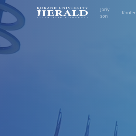
Joriy
Konfer
son