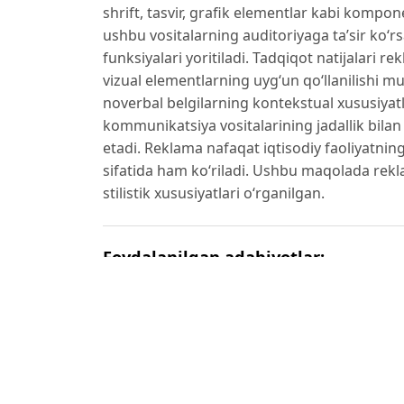
shrift, tasvir, grafik elementlar kabi kompone
ushbu vositalarning auditoriyaga ta’sir ko‘r
funksiyalari yoritiladi. Tadqiqot natijalari r
vizual elementlarning uyg‘un qo‘llanilishi m
noverbal belgilarning kontekstual xususiya
kommunikatsiya vositalarining jadallik bila
etadi. Reklama nafaqat iqtisodiy faoliyatning
sifatida ham ko‘riladi. Ushbu maqolada rek
stilistik xususiyatlari o‘rganilgan.
Foydalanilgan adabiyotlar:
1. Harris P, Sheldon R. 1962. www.sciencedi
2. Makarova, A., Soluyanova, N., Gozalova, M.
Component of Advertisement and the Problem 
3. Panasenko N.: Functional-Semantic Types o
2019. – P.45