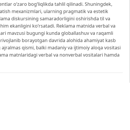
ntlar o‘zaro bog‘liqlikda tahlil qilinadi. Shuningdek,
satish mexanizmlari, ularning pragmatik va estetik
eklama diskursining samaradorligini oshirishda til va
uhim ekanligini ko‘rsatadi. Reklama matnida verbal va
tlari mavzusi bugungi kunda globallashuv va raqamli
n rivojlanib borayotgan davrida alohida ahamiyat kasb
 ajralmas qismi, balki madaniy va ijtimoiy aloqa vositasi
lama matnlaridagi verbal va nonverbal vositalari hamda
rect.com.
, Loseva, E., Kobeleva, O., & Gazilov, M. Verbal
of its Perception. 2008. – P. 9.
f Speech in Journalistic Messages. In Petranová, D.,