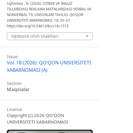
Ug‘lonova , N. (2026). O‘ZBEK VA INGLIZ
TILLARIDAGI REKLAMA MATNLARIDAGI VERBAL VA
NONVERBAL TIL UNSURLARI TAHLILI.
QO‘QON
UNIVERSITETI XABARNOMASI
,
18
, 55–57.
https://doi.org/10.54613/ku.v18i.1573
Iqtiboslik olish shaklllari
Issue
Vol. 18 (2026): QO‘QON UNIVERSITETI
XABARNOMASI (A)
Section
Maqolalar
License
Copyright (c) 2026 QO‘QON
UNIVERSITETI XABARNOMASI