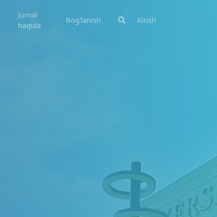
Jurnal
Bog'lanish
Kirish
haqida