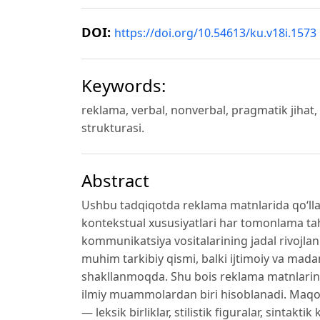
DOI:
https://doi.org/10.54613/ku.v18i.1573
Keywords:
reklama, verbal, nonverbal, pragmatik jihat, ti
strukturasi.
Abstract
Ushbu tadqiqotda reklama matnlarida qo‘llan
kontekstual xususiyatlari har tomonlama tahl
kommunikatsiya vositalarining jadal rivojlani
muhim tarkibiy qismi, balki ijtimoiy va mad
shakllanmoqda. Shu bois reklama matnlarining
ilmiy muammolardan biri hisoblanadi. Maqola
— leksik birliklar, stilistik figuralar, sinta