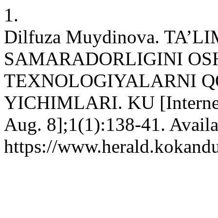
1.
Dilfuza Muydinova. TA’
SAMARADORLIGINI OS
TEXNOLOGIYALARNI 
YICHIMLARI. KU [Internet]
Aug. 8];1(1):138-41. Availa
https://www.herald.kokandu