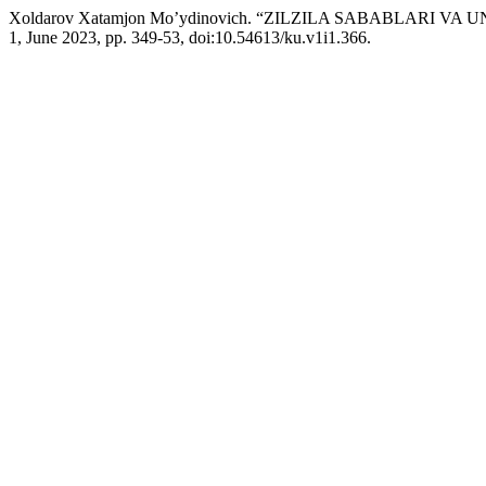
Xoldarov Xatamjon Mo’ydinovich. “ZILZILA SABABLARI VA
1, June 2023, pp. 349-53, doi:10.54613/ku.v1i1.366.