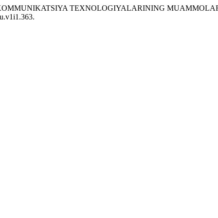
XBOROT-KOMMUNIKATSIYA TEXNOLOGIYALARINING MUAMMOLA
ku.v1i1.363.