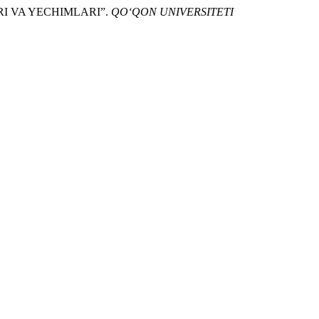
RI VA YECHIMLARI”.
QO‘QON UNIVERSITETI