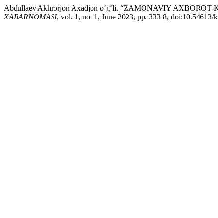
Abdullaev Akhrorjon Axadjon o‘g‘li. “ZAMONAVIY A
XABARNOMASI
, vol. 1, no. 1, June 2023, pp. 333-8, doi:10.54613/