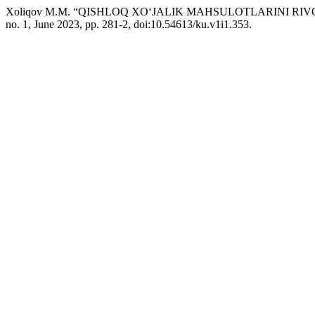
Xoliqov M.M. “QISHLOQ XO‘JALIK MAHSULOTLARINI RI
no. 1, June 2023, pp. 281-2, doi:10.54613/ku.v1i1.353.