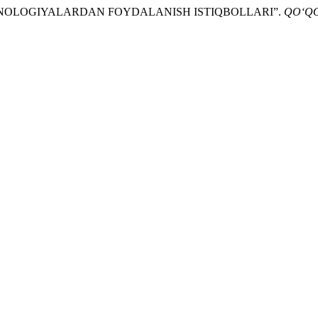
LI TEXNOLOGIYALARDAN FOYDALANISH ISTIQBOLLARI”.
QO‘QO