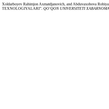
Xoldarboyev Rahimjon Axmatdjanovich, and Abduvaxobova R
TEXNOLOGIYALARI”.
QO‘QON UNIVERSITETI XABARNOMA