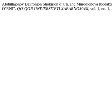
Abdullajonov Davronjon Shokirjon o‘g‘li, and Murodjon
O’RNI”.
QO‘QON UNIVERSITETI XABARNOMASI
, vol. 1, no. 1