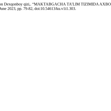
ova Ibodatxon Dexqonboy qizi,. “MAKTABGACHA TA’LIM TIZI
, June 2023, pp. 79-82, doi:10.54613/ku.v1i1.303.