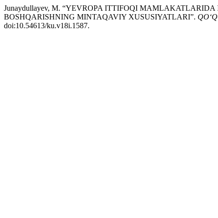
Junaydullayev, M. “YEVROPA ITTIFOQI MAMLAKATLARI
BOSHQARISHNING MINTAQAVIY XUSUSIYATLARI”.
QO‘Q
doi:10.54613/ku.v18i.1587.