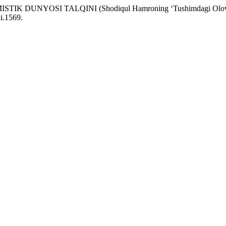
 DUNYOSI TALQINI (Shodiqul Hamroning ‘Tushimdagi Olovxon
8i.1569.