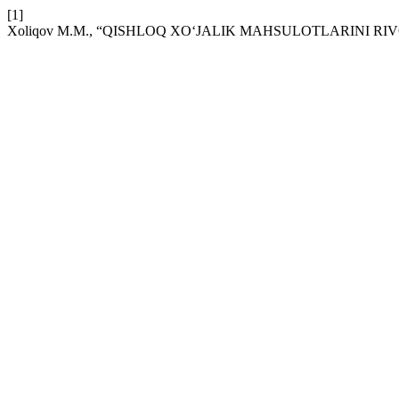
[1]
Xoliqov M.M., “QISHLOQ XO‘JALIK MAHSULOTLARINI RI