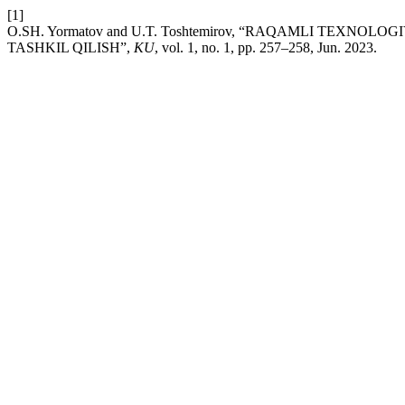
[1]
O.SH. Yormatov and U.T. Toshtemirov, “RAQAMLI TEX
TASHKIL QILISH”,
KU
, vol. 1, no. 1, pp. 257–258, Jun. 2023.