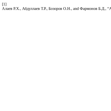
[1]
Алаев Р.Х., Абдуллаев Т.Р., Бозоров О.Н., and Фармо