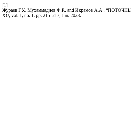
[1]
Жураев Г.У., Мухаммадиев Ф.Р., and Икрамов А.А.,
KU
, vol. 1, no. 1, pp. 215–217, Jun. 2023.