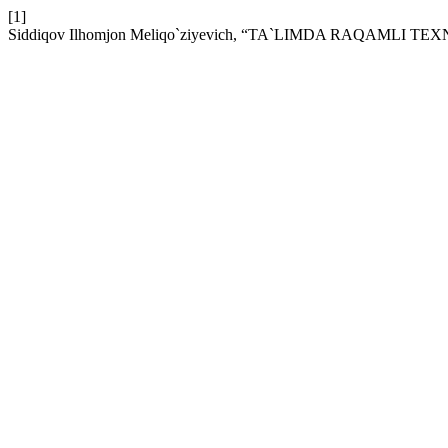
[1]
Siddiqov Ilhomjon Meliqo`ziyevich, “TA`LIMDA RAQAM