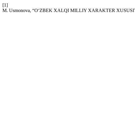
[1]
M. Usmonova, “O‘ZBEK XALQI MILLIY XARAKTER XUSU