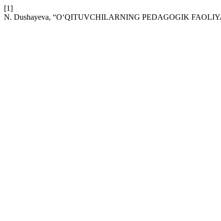
[1]
N. Dushayeva, “O‘QITUVCHILARNING PEDAGOGIK FAOL