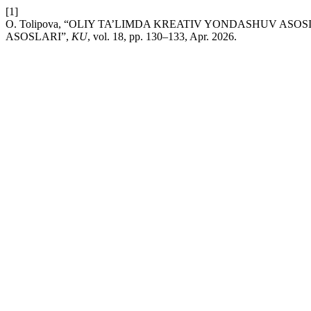
[1]
O. Tolipova, “OLIY TA’LIMDA KREATIV YONDASHUV ASO
ASOSLARI”,
KU
, vol. 18, pp. 130–133, Apr. 2026.