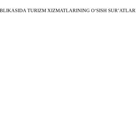
ESPUBLIKASIDA TURIZM XIZMATLARINING O‘SISH SUR’ATLA