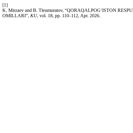
[1]
K. Mirzaev and B. Tleumuratov, “QORAQALPOG‘ISTON R
OMILLARI”,
KU
, vol. 18, pp. 110–112, Apr. 2026.