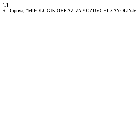
[1]
S. Oripova, “MIFOLOGIK OBRAZ VA YOZUVCHI XAYOLIY-MISTIK