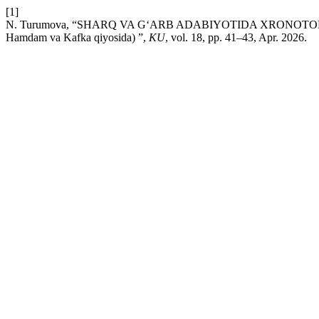
[1]
N. Turumova, “SHARQ VA G‘ARB ADABIYOTIDA XRONOTOP
Hamdam va Kafka qiyosida) ”,
KU
, vol. 18, pp. 41–43, Apr. 2026.