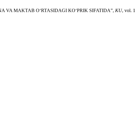
NA VA MAKTAB O‘RTASIDAGI KO‘PRIK SIFATIDA”,
KU
, vol.