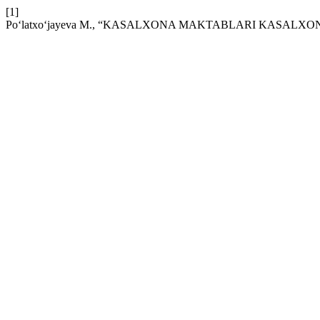
[1]
Pо‘latxо‘jayeva M., “KASALXONA MAKTABLARI KASALXO