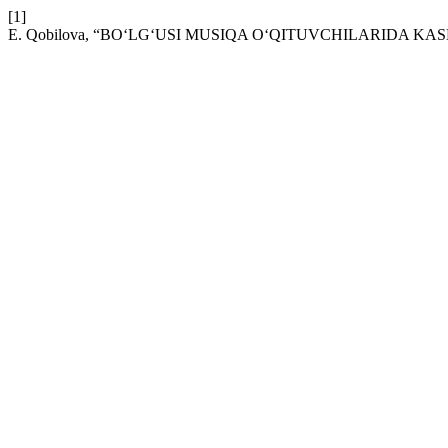
[1]
E. Qobilova, “BO‘LG‘USI MUSIQA O‘QITUVCHILARIDA 