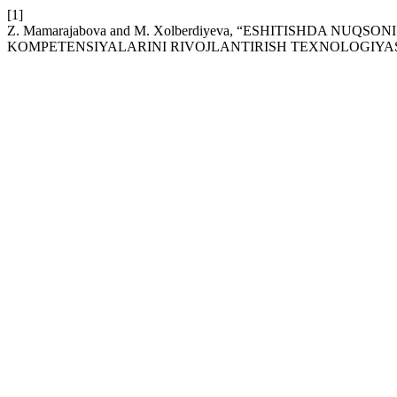
[1]
Z. Mamarajabova and M. Xolberdiyeva, “ESHITISHDA N
KOMPETENSIYALARINI RIVOJLANTIRISH TEXNOLOGIYAS