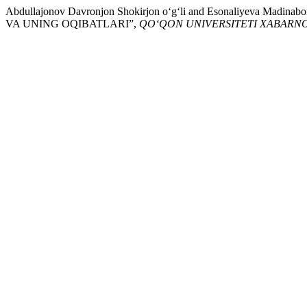
Abdullajonov Davronjon Shokirjon o‘g‘li and Esonaliyeva Ma
VA UNING OQIBATLARI”,
QO‘QON UNIVERSITETI XABARN